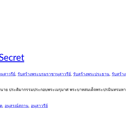
Secret
อนุสาวรีย์
,
รับสร้างพระบรมราชานุสาวรีย์
,
รับสร้างพระประธาน
,
รับสร้าง
พิเนก-พินาย ประติมากรรมประกอบพระเมรุมาศ พระบาทสมเด็จพระปรมินทรมหา
์ค
,
อนุสรณ์สถาน
,
อนุสาวรีย์