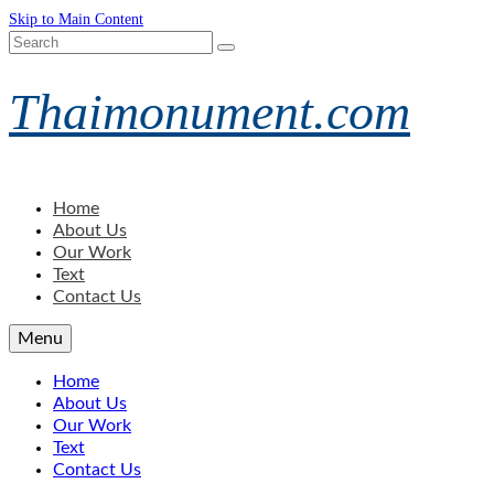
Skip to Main Content
Search
for:
Thaimonument.com
Home
About Us
Our Work
Text
Contact Us
Menu
Home
About Us
Our Work
Text
Contact Us