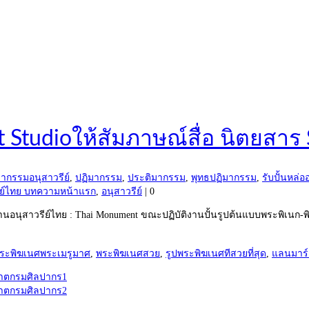
 Studioให้สัมภาษณ์สื่อ นิตยสาร 
มากรรมอนุสาวรีย์
,
ปฏิมากรรม
,
ประติมากรรม
,
พุทธปฏิมากรรม
,
รับปั้นหล่อ
ีย์ไทย บทความหน้าแรก
,
อนุสาวรีย์
|
0
าทีมงานอนุสาวรีย์ไทย : Thai Monument ขณะปฏิบัติงานปั้นรูปต้นแบบพระ
ระพิฆเนศพระเมรูมาศ
,
พระพิฆเนศสวย
,
รูปพระพิฆเนศทีสวยที่สุด
,
แลนมาร