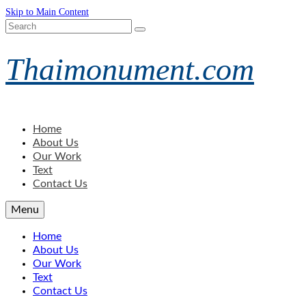
Skip to Main Content
Search
for:
Thaimonument.com
Home
About Us
Our Work
Text
Contact Us
Menu
Home
About Us
Our Work
Text
Contact Us