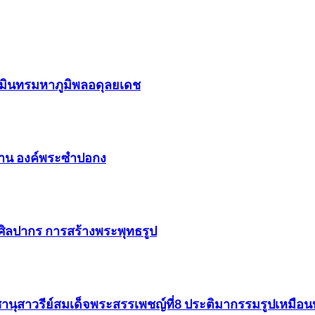
รมินทรมหาภูมิพลอดุลยเดช
ะธาน องค์พระซำปอกง
.ศิลปากร การสร้างพระพุทธรูป
ชานุสาวรีย์สมเด็จพระสรรเพชญ์ที่8 ประติมากรรมรูปเหมือ