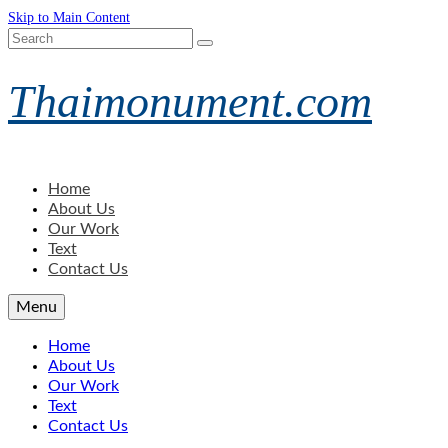
Skip to Main Content
Search
for:
Thaimonument.com
Home
About Us
Our Work
Text
Contact Us
Menu
Home
About Us
Our Work
Text
Contact Us