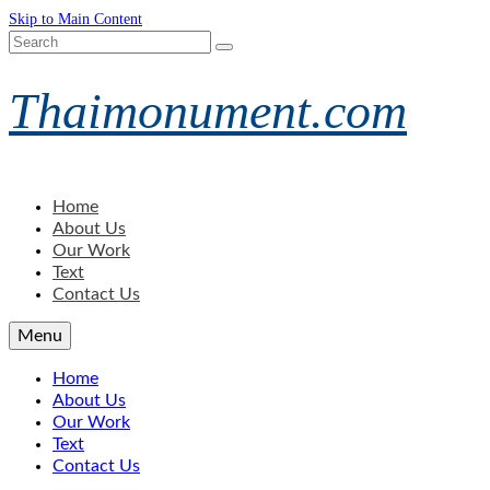
Skip to Main Content
Search
for:
Thaimonument.com
Home
About Us
Our Work
Text
Contact Us
Menu
Home
About Us
Our Work
Text
Contact Us