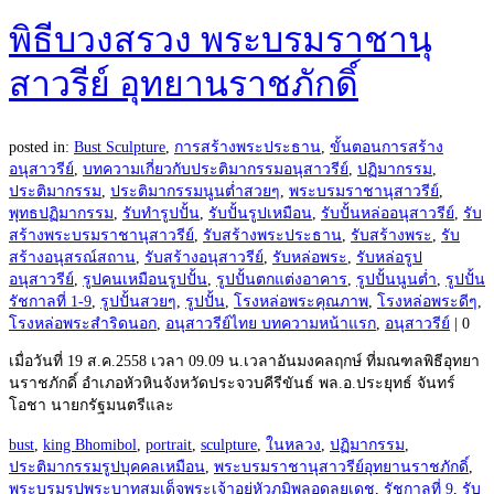
พิธีบวงสรวง พระบรมราชานุ
สาวรีย์ อุทยานราชภักดิ์
posted in:
Bust Sculpture
,
การสร้างพระประธาน
,
ขั้นตอนการสร้าง
อนุสาวรีย์
,
บทความเกี่ยวกับประติมากรรมอนุสาวรีย์
,
ปฏิมากรรม
,
ประติมากรรม
,
ประติมากรรมนูนต่ำสวยๆ
,
พระบรมราชานุสาวรีย์
,
พุทธปฏิมากรรม
,
รับทำรูปปั้น
,
รับปั้นรูปเหมือน
,
รับปั้นหล่ออนุสาวรีย์
,
รับ
สร้างพระบรมราชานุสาวรีย์
,
รับสร้างพระประธาน
,
รับสร้างพระ
,
รับ
สร้างอนุสรณ์สถาน
,
รับสร้างอนุสาวรีย์
,
รับหล่อพระ
,
รับหล่อรูป
อนุสาวรีย์
,
รูปคนเหมือนรูปปั้น
,
รูปปั้นตกแต่งอาคาร
,
รูปปั้นนูนต่ำ
,
รูปปั้น
รัชกาลที่ 1-9
,
รูปปั้นสวยๆ
,
รูปปั้น
,
โรงหล่อพระคุณภาพ
,
โรงหล่อพระดีๆ
,
โรงหล่อพระสำริดนอก
,
อนุสาวรีย์ไทย บทความหน้าแรก
,
อนุสาวรีย์
|
0
เมื่อวันที่ 19 ส.ค.2558 เวลา 09.09 น.เวลาอันมงคลฤกษ์ ที่มณฑลพิธีอุทยา
นราชภักดิ์ อำเภอหัวหินจังหวัดประจวบคีรีขันธ์ พล.อ.ประยุทธ์ จันทร์
โอชา นายกรัฐมนตรีและ
bust
,
king Bhomibol
,
portrait
,
sculpture
,
ในหลวง
,
ปฏิมากรรม
,
ประติมากรรมรูปบุคคลเหมือน
,
พระบรมราชานุสาวรีย์อุทยานราชภักดิ์
,
พระบรมรูปพระบาทสมเด็จพระเจ้าอยู่หัวภูมิพลอดุลยเดช
,
รัชกาลที่ 9
,
รับ