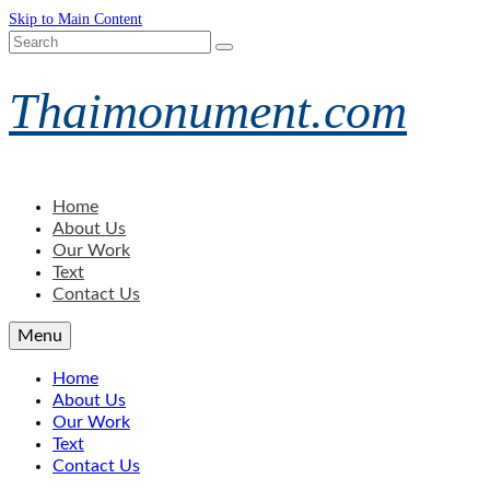
Skip to Main Content
Search
for:
Thaimonument.com
Home
About Us
Our Work
Text
Contact Us
Menu
Home
About Us
Our Work
Text
Contact Us