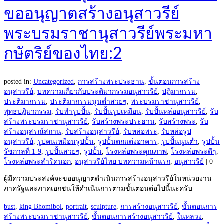
ขออนุญาตสร้างอนุสาวรีย์
พระบรมราชานุสาวรีย์พระมหา
กษัตริย์ของไทย:2
posted in:
Uncategorized
,
การสร้างพระประธาน
,
ขั้นตอนการสร้าง
อนุสาวรีย์
,
บทความเกี่ยวกับประติมากรรมอนุสาวรีย์
,
ปฏิมากรรม
,
ประติมากรรม
,
ประติมากรรมนูนต่ำสวยๆ
,
พระบรมราชานุสาวรีย์
,
พุทธปฏิมากรรม
,
รับทำรูปปั้น
,
รับปั้นรูปเหมือน
,
รับปั้นหล่ออนุสาวรีย์
,
รับ
สร้างพระบรมราชานุสาวรีย์
,
รับสร้างพระประธาน
,
รับสร้างพระ
,
รับ
สร้างอนุสรณ์สถาน
,
รับสร้างอนุสาวรีย์
,
รับหล่อพระ
,
รับหล่อรูป
อนุสาวรีย์
,
รูปคนเหมือนรูปปั้น
,
รูปปั้นตกแต่งอาคาร
,
รูปปั้นนูนต่ำ
,
รูปปั้น
รัชกาลที่ 1-9
,
รูปปั้นสวยๆ
,
รูปปั้น
,
โรงหล่อพระคุณภาพ
,
โรงหล่อพระดีๆ
,
โรงหล่อพระสำริดนอก
,
อนุสาวรีย์ไทย บทความหน้าแรก
,
อนุสาวรีย์
|
0
ผู้มีความประสงค์จะขออนุญาตดำเนินการสร้างอนุสาวรีย์ในหน่วยงาน
ภาครัฐและภาคเอกชนให้ดำเนินการตามขั้นตอนต่อไปนี้นะครับ
bust
,
king Bhomibol
,
portrait
,
sculpture
,
การสร้างอนุสาวรีย์
,
ขั้นตอนการ
สร้างพระบรมราชานุสาวรีย์
,
ขั้นตอนการสร้างอนุสาวรีย์
,
ในหลวง
,