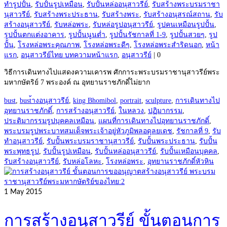
ทำรูปปั้น
,
รับปั้นรูปเหมือน
,
รับปั้นหล่ออนุสาวรีย์
,
รับสร้างพระบรมราชา
นุสาวรีย์
,
รับสร้างพระประธาน
,
รับสร้างพระ
,
รับสร้างอนุสรณ์สถาน
,
รับ
สร้างอนุสาวรีย์
,
รับหล่อพระ
,
รับหล่อรูปอนุสาวรีย์
,
รูปคนเหมือนรูปปั้น
,
รูปปั้นตกแต่งอาคาร
,
รูปปั้นนูนต่ำ
,
รูปปั้นรัชกาลที่ 1-9
,
รูปปั้นสวยๆ
,
รูป
ปั้น
,
โรงหล่อพระคุณภาพ
,
โรงหล่อพระดีๆ
,
โรงหล่อพระสำริดนอก
,
หน้า
แรก
,
อนุสาวรีย์ไทย บทความหน้าแรก
,
อนุสาวรีย์
|
0
วิธีการเดินทางไปแสดงความเคารพ ศักการะพระบรมราชานุสาวรีย์พระ
มหากษัตริย์ 7 พระองค์ ณ อุทยานราชภักดิ์ไม่ยาก
bust
,
bust้างอนุสาวรีย์
,
king Bhomibol
,
portrait
,
sculpture
,
การเดินทางไป
อุทยานราชภักดิ์
,
การสร้างอนุสาวรีย์
,
ในหลวง
,
ปฏิมากรรม
,
ประติมากรรมรูปบุคคลเหมือน
,
แผนที่การเดินทางไปอุทยานราชภักดิ์
,
พระบรมรูปพระบาทสมเด็จพระเจ้าอยู่หัวภูมิพลอดุลยเดช
,
รัชกาลที่ 9
,
รับ
ทำอนุสาวรีย์
,
รับปั้นพระบรมราชานุสาวรีย์
,
รับปั้นพระประธาน
,
รับปั้น
พระพุทธรูป
,
รับปั้นรูปเหมือน
,
รับปั้นหล่ออนุสาวรีย์
,
รับปั้นเหมือนบุคคล
,
รับสร้างอนุสาวรีย์
,
รับหล่อโลหะ
,
โรงหล่อพระ
,
อุทยานราชภักดิ์หัวหิน
1
May 2015
การสร้างอนุสาวรีย์ ขั้นตอนการ