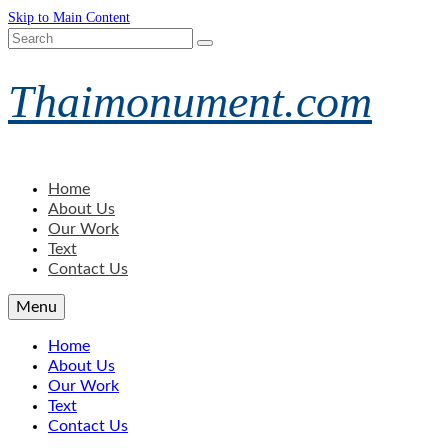
Skip to Main Content
Search
for:
Thaimonument.com
Home
About Us
Our Work
Text
Contact Us
Menu
Home
About Us
Our Work
Text
Contact Us