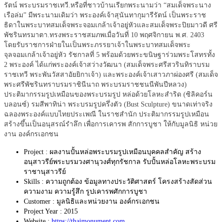
รัตน์ พระบรมราชเทวี.หรือที่ชาวบ้านเรียกพระนามว่า “สมเด็จพระนาง
เรือล่ม” มีพระนามเดิมว่า พระองค์เจ้าสุนันทากุมารีรัตน์ เป็นพระราช
ธิดาในพระบาทสมเด็จพระจอมเกล้าเจ้าอยู่หัวและสมเด็จพระปิยมาวดี ศรี
พัชรินทรมาตา.ทรงพระราชสมภพเมื่อวันที่ 10 พฤศจิกายน พ.ศ. 2403
โดยรับราชการฝ่ายในเป็นพระภรรยาเจ้าในพระบาทสมเด็จพระ
จุลจอมเกล้าเจ้าอยู่หัว รัชกาลที่ 5 พร้อมด้วยพระขนิษฐาร่วมพระโสทรทั้ง
2 พระองค์ ได้แก่พระองค์เจ้าสว่างวัฒนา (สมเด็จพระศรีสวรินทิราบรม
ราชเทวี พระพันวัสสาอัยยิกาเจ้า) และพระองค์เจ้าเสาวภาผ่องศรี (สมเด็จ
พระศรีพัชรินทราบรมราชินีนาถ พระบรมราชชนนีพันปีหลวง)
ประติมากรรมรูปเหมือนของพระบรมรูป หล่อด้วยโลหะสำริด (ซิลิคอร์น
บลอนซ์) รมสีพาทิน่า พระบรมรูปครึ่งตัว (Bust Sculpture) ขนาดเท่าจริง
ฉลองพระองค์แบบไทยประเพณี ในราชสำนัก ประติมากรรมรูปเหมือน
สร้างขึ้นเป็นอนุสรณ์รำลึก เพื่อการเคารพ สักการบูชา ให้กับมูลนิธิ หน่วย
งาน องค์กรเอกชน
Project :
ผลงานปั้นหล่อพระบรมรูปเหมือนบุคคลสำคัญ สร้าง
อนุสาวรีย์พระบรมวงศานุวงศ์ทุกรัชกาล รับปั้นหล่อโลหะพระบรม
ราชานุสาวรีย์
Skills :
ความถูกต้อง ข้อมูลทางประวัติศาสตร์ โครงสร้างสัดส่วน
ความงาม ความรู้สึก รูปเคารพศักการบูชา
Customer :
มูลนิธิและหน่วยงาน องค์กรเอกชน
Project Year :
2015
Website :
https://thaimonument.com