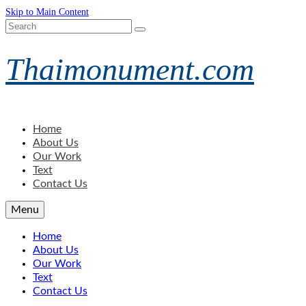
Skip to Main Content
Search
for:
Thaimonument.com
Home
About Us
Our Work
Text
Contact Us
Menu
Home
About Us
Our Work
Text
Contact Us