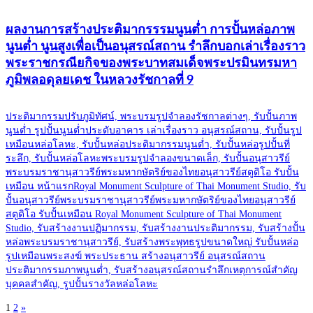
ผลงานการสร้างประติมากรรรมนูนต่ำ การปั้นหล่อภาพ
นูนต่ำ นูนสูงเพื่อเป็นอนุสรณ์สถาน รำลึกบอกเล่าเรื่องราว
พระราชกรณียกิจของพระบาทสมเด็จพระปรมินทรมหา
ภูมิพลอดุลยเดช ในหลวงรัชกาลที่ 9
ประติมากรรมปรับภูมิทัศน์, พระบรมรูปจำลองรัชกาลต่างๆ, รับปั้นภาพ
นูนต่ำ รูปปั้นนูนต่ำประดับอาคาร เล่าเรื่องราว อนุสรณ์สถาน, รับปั้นรูป
เหมือนหล่อโลหะ, รับปั้นหล่อประติมากรรมนูนต่ำ, รับปั้นหล่อรูปปั้นที่
ระลึก, รับปั้นหล่อโลหะพระบรมรูปจำลองขนาดเล็ก, รับปั้นอนุสาวรีย์
พระบรมราชานุสาวรีย์พระมหากษัตริย์ของไทยอนุสาวรีย์สตูดิโอ รับปั้น
เหมือน หน้าแรกRoyal Monument Sculpture of Thai Monument Studio, รับ
ปั้นอนุสาวรีย์พระบรมราชานุสาวรีย์พระมหากษัตริย์ของไทยอนุสาวรีย์
สตูดิโอ รับปั้นเหมือน Royal Monument Sculpture of Thai Monument
Studio, รับสร้างงานปฏิมากรรม, รับสร้างงานประติมากรรม, รับสร้างปั้น
หล่อพระบรมราชานุสาวรีย์, รับสร้างพระพุทธรูปขนาดใหญ่ รับปั้นหล่อ
รูปเหมือนพระสงฆ์ พระประธาน สร้างอนุสาวรีย์ อนุสรณ์สถาน
ประติมากรรมภาพนูนต่ำ, รับสร้างอนุสรณ์สถานรำลึกเหตุการณ์สำคัญ
บุคคลสำคัญ, รูปปั้นรางวัลหล่อโลหะ
1
2
»