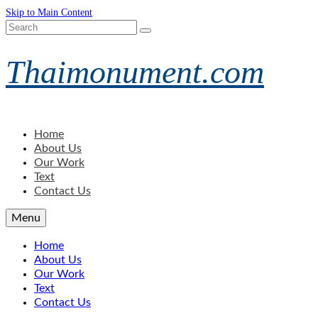
Skip to Main Content
Search
for:
Thaimonument.com
Home
About Us
Our Work
Text
Contact Us
Menu
Home
About Us
Our Work
Text
Contact Us