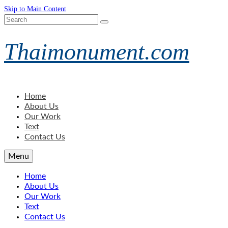
Skip to Main Content
Search
for:
Thaimonument.com
Home
About Us
Our Work
Text
Contact Us
Menu
Home
About Us
Our Work
Text
Contact Us