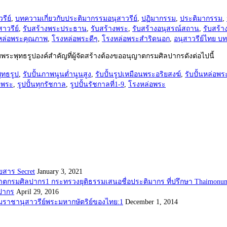
รีย์
,
บทความเกี่ยวกับประติมากรรมอนุสาวรีย์
,
ปฏิมากรรม
,
ประติมากรรม
,
าวรีย์
,
รับสร้างพระประธาน
,
รับสร้างพระ
,
รับสร้างอนุสรณ์สถาน
,
รับสร้า
หล่อพระคุณภาพ
,
โรงหล่อพระดีๆ
,
โรงหล่อพระสำริดนอก
,
อนุสาวรีย์ไทย 
ะพุทธรูปองค์สำคัญที่ผู้จัดสร้างต้องขออนุญาตกรมศิลปากรดังต่อไปนี้
ุทธรูป
,
รับปั้นภาพนูนต่ำนูนสูง
,
รับปั้นรูปเหมือนพระอริยสงฆ์
,
รับปั้นหล่อ
อพระ
,
รูปปั้นทุกรัชกาล
,
รูปปั้นรัชกาลที่1-9
,
โรงหล่อพระ
ยสาร Secret
January 3, 2021
กระทรวงยุติธรรมเสนอชื่อประติมากร ที่ปรึกษา Thaimonum
ลปากร
April 29, 2016
มราชานุสาวรีย์พระมหากษัตริย์ของไทย:1
December 1, 2014