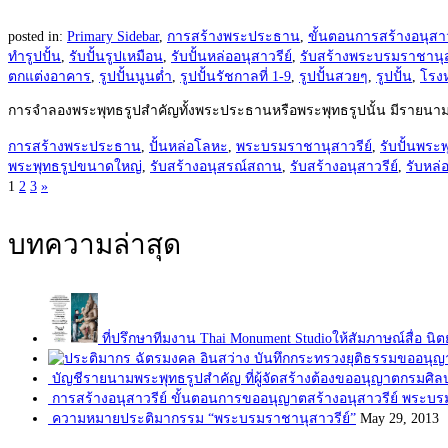
posted in:
Primary Sidebar
,
การสร้างพระประธาน
,
ขั้นตอนการสร้างอนุสาว
ทำรูปปั้น
,
รับปั้นรูปเหมือน
,
รับปั้นหล่ออนุสาวรีย์
,
รับสร้างพระบรมราชานุส
ตกแต่งอาคาร
,
รูปปั้นนูนต่ำ
,
รูปปั้นรัชกาลที่ 1-9
,
รูปปั้นสวยๆ
,
รูปปั้น
,
โรง
การจำลองพระพุทธรูปสำคัญทั้งพระประธานหรือพระพุทธรูปนั้น มีรายนามพร
การสร้างพระประธาน
,
ปั้นหล่อโลหะ
,
พระบรมราชานุสาวรีย์
,
รับปั้นพระพ
พระพุทธรูปขนาดใหญ่
,
รับสร้างอนุสรณ์สถาน
,
รับสร้างอนุสาวรีย์
,
รับหล่
1
2
3
»
Posts
navigation
บทความล่าสุด
ที่ปรึกษาทีมงาน Thai Monument Studioให้สัมภาษณ์สื่อ นิต
บัญชีรายนามพระพุทธรูปสำคัญ ที่ผู้จัดสร้างต้องขออนุญาตกรมศิ
การสร้างอนุสาวรีย์ ขั้นตอนการขออนุญาตสร้างอนุสาวรีย์ พระบร
ความหมายประติมากรรม “พระบรมราชานุสาวรีย์”
May 29, 2013